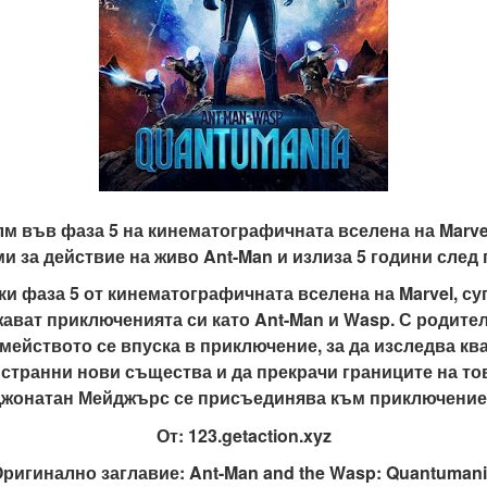
м във фаза 5 на кинематографичната вселена на Marve
и за действие на живо Ant-Man и излиза 5 години след
 фаза 5 от кинематографичната вселена на Marvel, су
ват приключенията си като Ant-Man и Wasp. С родител
мейството се впуска в приключение, за да изследва кв
странни нови същества и да прекрачи границите на това
жонатан Мейджърс се присъединява към приключениет
От: 123.getaction.xyz
ригинално заглавие: Ant-Man and the Wasp: Quantuman