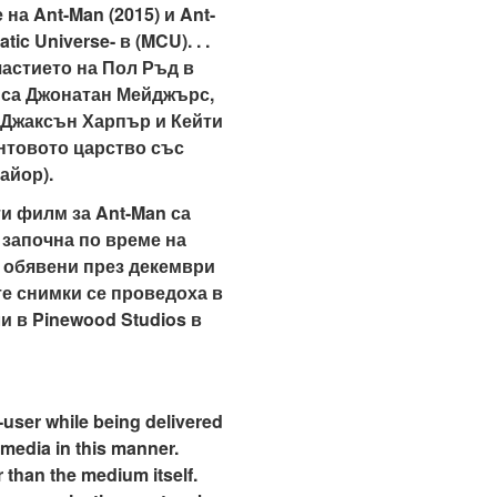
на Ant-Man (2015) и Ant-
c Universe- в (MCU). . .
частието на Пол Ръд в
е са Джонатан Мейджърс,
 Джаксън Харпър и Кейти
нтовото царство със
айор).
ти филм за Ant-Man са
 започна по време на
а обявени през декември
те снимки се проведоха в
и в Pinewood Studios в
-user while being delivered
 media in this manner.
 than the medium itself.