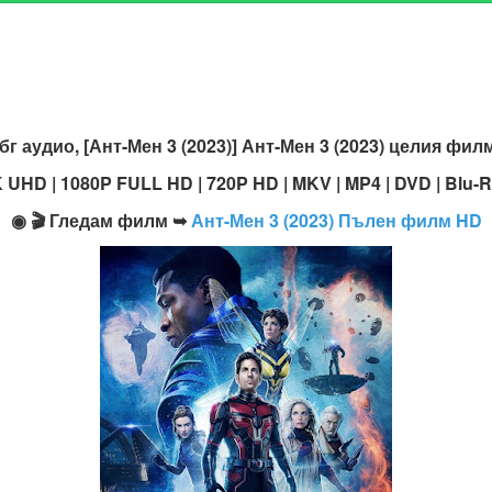
г аудио, [Ант-Мен 3 (2023)] Ант-Мен 3 (2023) целия филм
K UHD | 1080P FULL HD | 720P HD | MKV | MP4 | DVD | Blu-R
◉ 🎬 Гледам филм ➥
Ант-Мен 3 (2023) Пълен филм HD