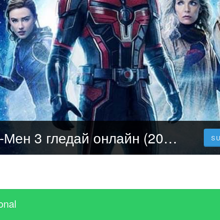
Гледайте! Ант-Мен 3 гледай онлайн (2023) Целият филми бг субтитри
S
onal