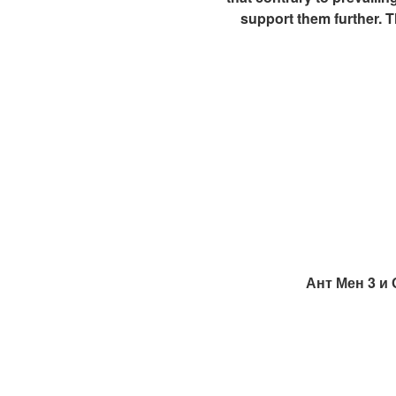
support them further. 
Ант Мен 3 и 