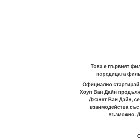
Това е първият фил
поредицата филм
Официално стартирайки
Хоуп Ван Дайн продължа
Джанет Ван Дайн, се
взаимодейства със 
възможно. Д
О