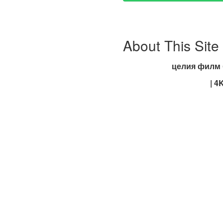
About This Site
целия филм б
| 4