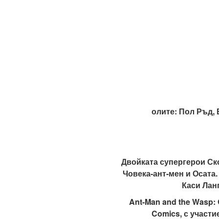
олите: Пол Ръд,
Двойката супергерои Ско
Човека-ант-мен и Осата.
Каси Лан
Ant-Man and the Wasp:
Comics, с участи