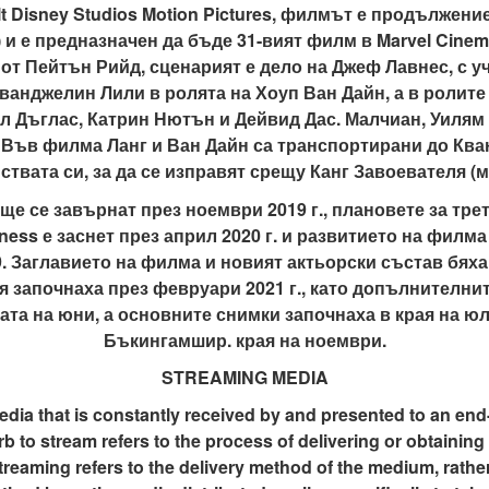
 Disney Studios Motion Pictures, филмът е продължение 
 и е предназначен да бъде 31-вият филм в Marvel Cinemati
т Пейтън Рийд, сценарият е дело на Джеф Лавнес, с у
Еванджелин Лили в ролята на Хоуп Ван Дайн, а в ролит
Дъглас, Катрин Нютън и Дейвид Дас. Малчиан, Уилям
. Във филма Ланг и Ван Дайн са транспортирани до Ква
ствата си, за да се изправят срещу Канг Завоевателя (м
ще се завърнат през ноември 2019 г., плановете за тре
ess е заснет през април 2020 г. и развитието на филма
. Заглавието на филма и новият актьорски състав бях
ия започнаха през февруари 2021 г., като допълнителни
та на юни, а основните снимки започнаха в края на юл
Бъкингамшир. края на ноември.
STREAMING MEDIA
dia that is constantly received by and presented to an end
rb to stream refers to the process of delivering or obtaining
Streaming refers to the delivery method of the medium, rather