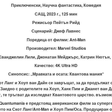
Приключенски, Научна фантастика, Комедия
САЩ, 2023 г., 125 мин
Режисьор Пейтън Рийд
Сценарий: Джеф Лавнес
Поредица от филми: Ant-Man
Производител: Marvel Studios
 Еванджелин Лили, Джонатан Мейджърс, Катрин Нютъ
Качество: 4K Ultra HD
Синопсис: „Мравката и осата: Квантова мания“
т Ланг и Хоуп ван Дайн се завръщат, за да продължат
 Заедно с родителите на Хоуп, Ханк Пим и Джанет ван Д
г, те тръгват да изследват Квантовото царство. възмож
 Quantumania е предстоящ американски филм за суперге
ето на Скот Ланг/Ant-Man и Хоуп Пим/Оса. Продуциран от