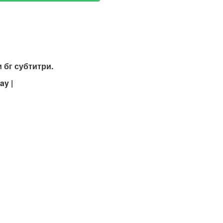
 бг субтитри.
ay |