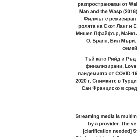
разпространяван от Walt
Man and the Wasp (2018)
Филмът е режисиран о
ролята на Скот Ланг и 
Мишел Пфайфър, Майкъл 
О. Браян, Бил Мъри
семей
Тъй като Рийд и Ръд 
финализирани. Loven
пандемията от COVID-19
2020 г. Снимките в Турц
Сан Франциско в среда
Streaming media is multime
by a provider. The ve
[clarification needed] 