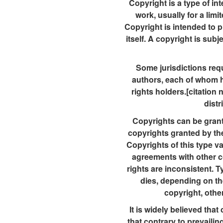
Copyright is a type of int
work, usually for a limi
Copyright is intended to pr
itself. A copyright is subj
Some jurisdictions requ
authors, each of whom ho
rights holders.[citation
distr
Copyrights can be grante
copyrights granted by the 
Copyrights of this type v
agreements with other c
rights are inconsistent. T
dies, depending on the
copyright, othe
It is widely believed that
that contrary to prevailing