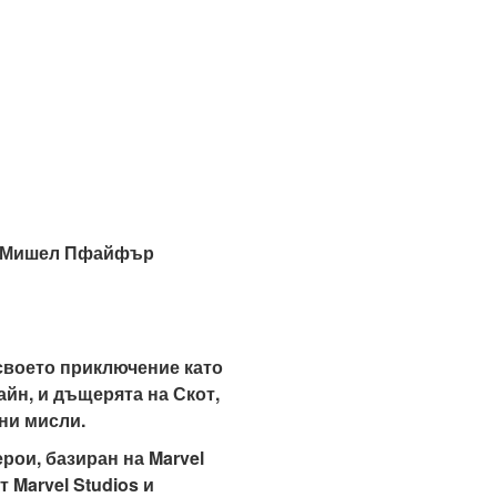
н, Мишел Пфайфър
 своето приключение като
айн, и дъщерята на Скот,
ни мисли.
рои, базиран на Marvel
 Marvel Studios и