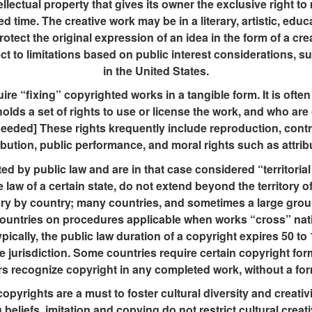
ellectual property that gives its owner the exclusive right t
ted time. The creative work may be in a literary, artistic, educ
otect the original expression of an idea in the form of a cre
ect to limitations based on public interest considerations, s
in the United States.
ire “fixing” copyrighted works in a tangible form. It is oft
lds a set of rights to use or license the work, and who ar
 needed] These rights krequently include reproduction, contr
ibution, public performance, and moral rights such as attrib
d by public law and are in that case considered “territorial
law of a certain state, do not extend beyond the territory of 
ary by country; many countries, and sometimes a large gro
ountries on procedures applicable when works “cross” nati
ypically, the public law duration of a copyright expires 50 to 
 jurisdiction. Some countries require certain copyright form
rs recognize copyright in any completed work, without a form
 copyrights are a must to foster cultural diversity and creat
 beliefs, imitation and copying do not restrict cultural creativ