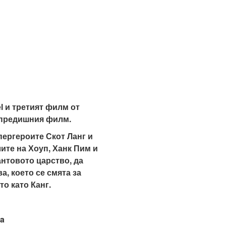
l и третият филм от
 предишния филм.
пергероите Скот Ланг и
ите на Хоуп, Ханк Пим и
антовото царство, да
, което се смята за
о като Канг.
ia